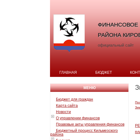
ФИНАНСОВОЕ 
РАЙОНА КИРО
официальный сайт
ГЛАВНАЯ
БЮДЖЕТ
КОН
З
МЕНЮ
Бюджет для граждан
Пос
Карта сайта
Зи
Новости
О управлении финансов
Правовые акты управления финансов
РЕ
Бюджетный процесс Кильмезского
пл
района