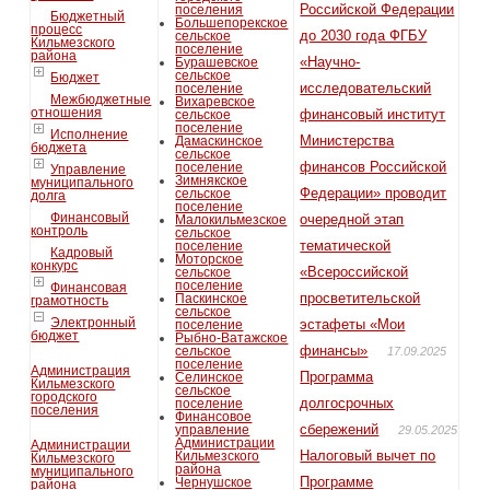
Российской Федерации
поселения
Бюджетный
Большепорекское
процесс
до 2030 года ФГБУ
сельское
Кильмезского
поселение
района
«Научно-
Бурашевское
сельское
Бюджет
исследовательский
поселение
Межбюджетные
Вихаревское
отношения
финансовый институт
сельское
поселение
Исполнение
Министерства
Дамаскинское
бюджета
сельское
финансов Российской
поселение
Управление
Зимнякское
муниципального
Федерации» проводит
сельское
долга
поселение
Финансовый
очередной этап
Малокильмезское
контроль
сельское
тематической
поселение
Кадровый
Моторское
конкурс
«Всероссийской
сельское
поселение
Финансовая
просветительской
Паскинское
грамотность
сельское
Электронный
эстафеты «Мои
поселение
бюджет
Рыбно-Ватажское
финансы»
сельское
17.09.2025
поселение
Администрация
Программа
Селинское
Кильмезского
сельское
городского
долгосрочных
поселение
поселения
Финансовое
сбережений
управление
29.05.2025
Администрации
Администрации
Налоговый вычет по
Кильмезского
Кильмезского
района
муниципального
Программе
Чернушское
района