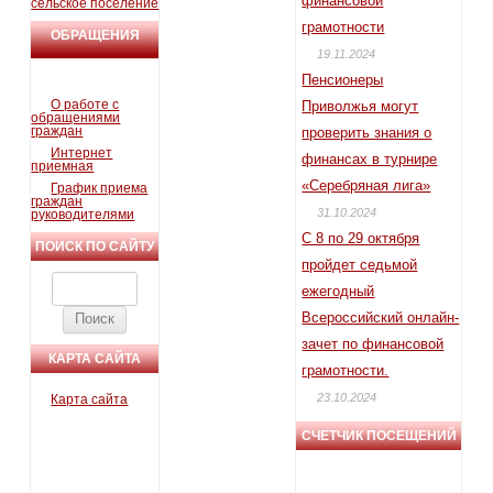
финансовой
сельское поселение
грамотности
ОБРАЩЕНИЯ
19.11.2024
ГРАЖДАН
Пенсионеры
О работе с
Приволжья могут
обращениями
граждан
проверить знания о
Интернет
финансах в турнире
приемная
«Серебряная лига»
График приема
граждан
31.10.2024
руководителями
С 8 по 29 октября
ПОИСК ПО САЙТУ
пройдет седьмой
Найти:
ежегодный
Всероссийский онлайн-
зачет по финансовой
КАРТА САЙТА
грамотности.
23.10.2024
Карта сайта
СЧЕТЧИК ПОСЕЩЕНИЙ