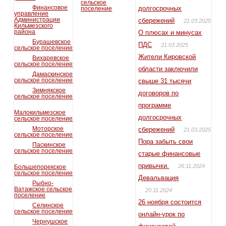
сельское
Финансовое
долгосрочных
поселение
управление
Администрации
сбережений
21.03.2025
Кильмезского
района
О плюсах и минусах
Бурашевское
ПДС
21.03.2025
сельское поселение
Жители Кировской
Вихаревское
сельское поселение
области заключили
Дамаскинское
сельское поселение
свыше 31 тысячи
Зимнякское
договоров по
сельское поселение
программе
Малокильмезское
долгосрочных
сельское поселение
Моторское
сбережений
21.03.2025
сельское поселение
Пора забыть свои
Паскинское
сельское поселение
старые финансовые
привычки.
26.11.2024
Большепорекское
сельское поселение
Девальвация
Рыбно-
Ватажское сельское
20.11.2024
поселение
26 ноября состоится
Селинское
сельское поселение
онлайн-урок по
Чернушское