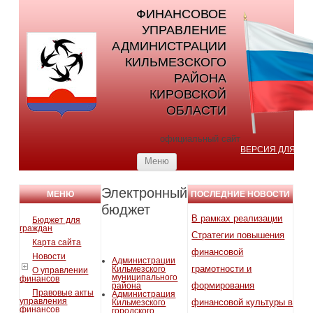
ФИНАНСОВОЕ
УПРАВЛЕНИЕ
АДМИНИСТРАЦИИ
КИЛЬМЕЗСКОГО
РАЙОНА
КИРОВСКОЙ
ОБЛАСТИ
официальный сайт
ВЕРСИЯ ДЛЯ С
Перейти к содержимому
Меню
Электронный
МЕНЮ
ПОСЛЕДНИЕ НОВОСТИ
бюджет
В рамках реализации
Бюджет для
граждан
Стратегии повышения
Карта сайта
финансовой
Новости
Администрации
грамотности и
Кильмезского
О управлении
муниципального
финансов
формирования
района
Правовые акты
Администрация
управления
финансовой культуры в
Кильмезского
финансов
городского