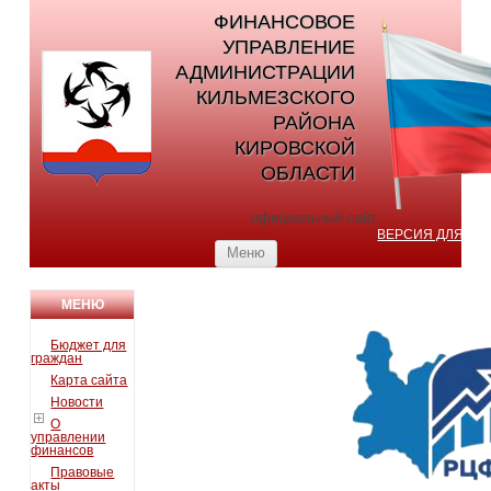
ФИНАНСОВОЕ
УПРАВЛЕНИЕ
АДМИНИСТРАЦИИ
КИЛЬМЕЗСКОГО
РАЙОНА
КИРОВСКОЙ
ОБЛАСТИ
официальный сайт
ВЕРСИЯ ДЛЯ С
Перейти к содержимому
Меню
МЕНЮ
Бюджет для
граждан
Карта сайта
Новости
О
управлении
финансов
Правовые
акты