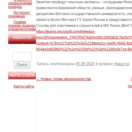
Занятия проведут опытные эксперты – сотрудники Рег
обращениями
граждан
грамотности Кировской области, ученые, преподавател
Интернет
дисциплин Вятского государственного университета, с
приемная
области Волго-Вятского ГУ Банка России и представит
График
приема граждан
Ссылка для участников и слушателей в MS Teams (ВятГ
руководителями
https://teams.microsoft.com/l/meetup-
join/19%3ameeting_YjljOTRlZTktZmViMC00NGE0LTkzNz
ПОИСК ПО
context=%7b%22Tid%22%3a%229feed2cc-ba06-4560-9d1
САЙТУ
954ee5d83983%22%2c%22Oid%22%3a%22d5c5e7ca-6bb
Найти:
Запись опубликована
05.09.2024
в рубрике
Новости
.
КАРТА САЙТА
←
Новые схемы мошенничества
Навигация по записям
п
Карта сайта