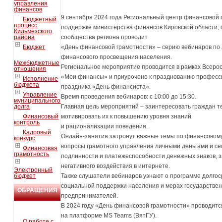
управления
финансов
9 сентября 2024 года Региональный центр финансовой 
Бюджетный
процесс
поддержке министерства финансов Кировской области, 
Кильмезского
района
сообщества региона проводит
Бюджет
«День финансовой грамотности» – серию вебинаров по
финансового просвещения населения.
Межбюджетные
Региональное мероприятие проводится в рамках Всерос
отношения
«Мои финансы» и приурочено к празднованию професси
Исполнение
бюджета
праздника «День финансиста».
Управление
Время проведения вебинаров: с 10:00 до 15:30.
муниципального
долга
Главная цель мероприятий – заинтересовать граждан т
Финансовый
мотивировать их к повышению уровня знаний
контроль
и рационализации поведения.
Кадровый
Онлайн-занятия затронут важные темы по финансовом
конкурс
вопросы грамотного управления личными деньгами и 
Финансовая
грамотность
подлинности и платежеспособности денежных знаков, 
негативного воздействия в интернете.
Электронный
бюджет
Также слушатели вебинаров узнают о программе долго
социальной поддержки населения и мерах государстве
ОБРАЩЕНИЯ
предпринимателей.
ГРАЖДАН
В 2024 году «День финансовой грамотности» проводит
на платформе MS Teams (ВятГУ).
О работе с